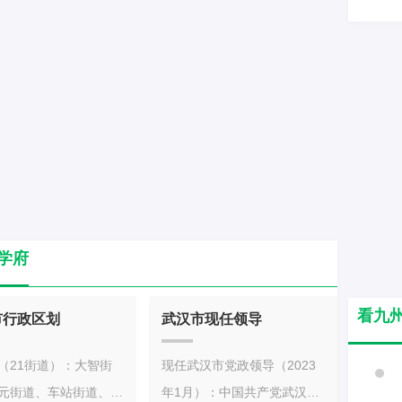
。武汉市：江岸区、江
中科技大学、武汉科技大学、
硚口区、汉阳区、武昌
长江大学、武汉工程大学、中
山区、洪山区、蔡甸
国地质大学（武汉）、武汉纺
夏区、黄陂区、新洲
织大学、武汉轻工大学、武汉
西湖区、汉南区。黄石
理工大学、湖北工业大学、华
石港区、西塞山区、下
中农业大学、湖北中医药大
铁山区、大冶市、阳新
学、华中师范大学、湖北大
堰市：张湾区、茅箭
学、湖北师范大学、黄冈师范
阳区、丹江口市、郧西
学院、湖北民族大学、汉江师
山县、竹溪县、房县。
范学院、湖北文理学院、中南
学府
：夷陵区、西陵区、伍
财经政法大学、武汉体育学
、点军区、猇亭区、当
院、湖北美术学院、中南民族
看九
市行政区划
武汉市现任领导
宜都市、枝江市、远安
大学、湖北汽车工业学院、湖
山县、秭归县、长阳土
北工程学院、湖北理工学院、
（21街道）：大智街
现任武汉市党政领导（2023
治县、五峰土家族自治
湖北科技学院、湖北医药学
元街道、车站街道、四
年1月）：中国共产党武汉市