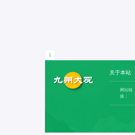
县、罗田县、英山县、蕲春
狮子、木兰传说、木雕（武汉
风景区
法商学院、武汉工程大学邮电
武汉饮
县、黄梅县、红安县。咸宁
木雕船模）、黄陂花鼓戏、伯
区）（
与信息工程学院、武汉设计工
早和宵
市：咸安区、赤壁市、嘉鱼
牙、子期传说、高台狮子。武
道、冶
程学院、武汉纺织大学外经贸
户部巷
县、通城县、崇阳县、通山
汉市的市花——梅花，1984
红钢城
学院、空军预警学院、武汉传
谈。武
县。随州市：曾都区、广水
年梅花当选为武汉市市花，梅
山镇街
媒学院、湖北大学知行学院、
格，汇
市、随县。恩施土家族苗族自
花傲霜斗雪、凌寒绽放，它的
街道、
武汉文理学院、湖北美术学
丰富多
1
治州：恩施市、利川市、建始
花朵精致美丽，有古朴、高雅
街道、
院、武汉体育学院体育科技学
名的“
县、巴东县、宣恩县、咸丰
的感觉，可以在绿化带、公
府街道
院、武汉音乐学院。专科院
吃有热
关于本站
县、来凤县、鹤峰县。仙桃市
园、庭院种植，还可作盆景。
道、1
校：武汉职业技术学院、武汉
窝、米
潜江市天门市神农架林区湖北
武汉美食特产：武汉菜：袁林
关山街
铁路职业技术学院、武汉交通
脖子、
网站链
接：
省旅游景点：武汉黄鹤楼、武
封肉、臭桂鱼、瓦罐鸡汤、烤
湾街道
职业学院、武汉软件工程职业
山菜薹
汉东湖东湖风景区、武当山、
喜头鱼、五里界蒸肉、香熏
道、洪
学院、湖北交通职业技术学
名人：
宜昌三峡大坝、三峡人家风景
鱼、桔瓣鱼元、堤角牛骨头、
菱街道
院、武汉船舶职业技术学院、
琛、刘
区、神农架风景区、宜昌长阳
老通城三鲜豆皮、牛肉豆丝。
处。东
武汉工程职业技术学院、湖北
秉坤、
土家族自治县清江画廊风景
武汉小吃：热干面、黄陂手工
吴家山
科技职业学院、武汉城市职业
浩。