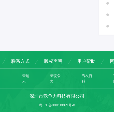
工业职业技术学院、鄂州职业
街道。青山区（化工
食，可谓一早一晚，过
大学、武汉城市职业学院、湖
12街道）：红卫路街
夜最为经典，有“早尝
北职业技术学院、武汉船舶职
金街道、新沟桥街道、
，夜吃吉庆街”之美
业技术学院、恩施职业技术学
街道、工人村街道、青
汉菜秉承湖北菜系风
院、襄阳职业技术学院、武汉
道、武东街道、白玉山
聚东西南北精华，菜品
工贸职业学院、荆州职业技术
钢花村街道、钢都花园
样，又自成特色，是著
学院、武汉工程职业技术学
北湖管委会街道、八吉
美食之都”。武汉特色小
院、仙桃职业学院、湖北轻工
。洪山区（1乡、9街
干面、三鲜豆皮、面
联系方式
版权声明
用户帮助
职业技术学院、湖北交通职业
办事处）：珞南街道、
粑、豆丝、欢喜坨、鸭
技术学院、湖北中医药高等专
道、狮子山街道、张家
武昌鱼、排骨藕汤、洪
营销
新竞争
秀友百
人
力
科
科学校、武汉航海职业技术学
、梨园街道、卓刀泉街
炒腊肉、糍粑等。武汉
院、武汉铁路职业技术学院、
山街道、和平街道、青
熊延弼、钟子期、叶名
深圳市竞争力科技有限公司
武汉软件工程职业学院、湖北
、天兴乡、清谭湖办事
家麒、冯京、项英、熊
三峡职业技术学院、随州职业
西湖区（12街道）：
粤ICP备08018869号-8
裕德龄、万耀煌、陈昌
技术学院、武汉电力职业技术
街道、柏泉街道、将军