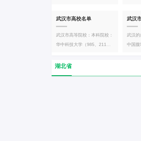
自治县）、1个林区。武汉
县。襄
武昌取“以武治国而昌”之意。
唯街道
市：江岸区、江汉区、硚口
区、襄
武汉市的民族宗教：武汉市是
道、球
武汉市高校名单
武汉
区、汉阳区、武昌区、青山
市、老
一个多民族散杂而居的城市。
七街道
区、洪山区、蔡甸区、江夏
县、谷
全市共有50个民族,其中少数
道、台
武汉市高等院校：本科院校：
武汉的
区、黄陂区、新洲区、东西湖
区、华
民族49个,共5.42万人,占全市
家矶街
华中科技大学（985、211、
中国腹
区、汉南区。黄石市：黄石港
市：东
总人口的0.7%。少数民族中,
街道、
双一流、强基计划）、武汉大
长江与
区、西塞山区、下陆区、铁山
市、京
回族人口最多(2万多人),其次
（12
学（985、211、双一流、强
角坐标
湖北省
区、大冶市、阳新县。十堰
市：孝
是土家族(1万多人);2000人以
楼街街
基计划）、华中农业大学
千米，
市：张湾区、茅箭区、郧阳
市、汉
上的其他民族有4个。武汉宗
道、民
（211、双一流）、华中师范
米。武
区、丹江口市、郧西县、竹山
县、大
教历史悠久，有佛教、道教、
松街道
大学（211、双一流）、武汉
古街将
县、竹溪县、房县。宜昌市：
区、沙
伊斯兰教、天主教和基督教5
道、前
理工大学（211、双一流）中
区侏儒
夷陵区、西陵区、伍家岗区、
市、洪
种。武昌宝通寺和莲溪寺、汉
兴街道
国地质大学（武汉）（211、
江夏区
点军区、猇亭区、当阳市、宜
县、公
阳归元禅寺、汉口古德寺并称
道）：
双一流）、中国财经政法大学
在黄陂
都市、枝江市、远安县、兴山
区、麻
为武汉近代佛教“四大丛林”。
道、宗
（211、双一流）、武汉科技
市属北
县、秭归县、长阳土家族自治
县、浠
全市共有宗教活动场所600多
宝丰街
大学、湖北大学、湖北工业大
气候，