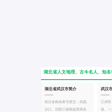
有陕西、重庆、湖南、江西、
个林区
安徽、河南。湖北主要城市：
汉区、
黄石、十堰、荆州、宜昌、襄
区、青
阳、荆门、黄冈、孝感、咸
区、江
宁、恩施、随州、仙桃、潜
区、东
江、天门、神农架林区。长江
市：黄
三峡大坝旅游区的核心景点三
陆区、
峡大坝位于湖北省宜昌市境
县。十
内，三峡大坝全长约2309
区、郧
米，坝高185米，于1994年
县、竹
湖北省人文地理、古今名人、知名
12月14日动工，2006年5月
宜昌市
20日建成。湖北省行政区
家岗区
湖北省武汉市简介
武汉
划：湖北省辖12个地级市、1
阳市、
个自治州，39个市辖区、26
县、兴
武汉名称由来与变迁：武昌、
江岸区
个县级市、37个县（其中2个
家族自
汉口、汉阳三镇相连而得名，
道、一