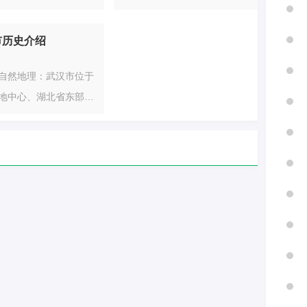
阳市：襄城区、樊城
院、江汉大学、三峡大学、湖
、永清街道、西马街
委员会武汉市委书记：郭元
州区、枣阳市、宜城
北警官学院、荆楚理工学院、
场街道、劳动街道、二
强 武汉市委常委：胡勇
市历史介绍
河口市、南漳县、保康
武汉音乐学院、湖北经济学
、新村街道、丹水池街
政 武汉市人民代表大会常务
城县。鄂州市：鄂城
院、武汉商学院、武汉东湖学
北街道、花桥街道、谌
委员会主任：胡立山 武汉市
自然地理：武汉市位于
容区、梁子湖区。荆门
院、汉口学院、武昌首义学
道、后湖街道、塔子湖
人民政府武汉市市长：程应
地中心、湖北省东部、
宝区、掇刀区、钟祥
院、武昌理工学院、武汉生物
百步亭街道。江汉区
用 中国人民政治协商会议武
汉水交汇处。在平面直
山市、沙洋县。孝感
工程学院、武汉晴川学院、湖
街道）：民族街道、花
汉市委员会政协主席：杨智
上，东西最大横距134
南区、应城市、安陆
北大学知行学院、武汉城市学
道、民权街道、满春街
南北最大纵距约155千
川市、云梦县、孝昌
院、三峡大学科技学院、武汉
意街道、新华街道、万
汉的最东边在新洲区徐
悟县。荆州市：荆州
文理学院、湖北工业大学工程
、唐家墩街道、北湖街
军山村、最西边在蔡甸
市区、松滋市、石首
技术学院、武汉工程大学邮电
进街道、常青街道、汉
山街国光村、最南边在
湖市、监利市、江陵
与信息工程学院、武汉纺织大
。硚口区（11街
湖泗街均堡村、最北边
安县。黄冈市：黄州
学外经贸学院、武昌工学院、
古田街道、韩家墩街
区蔡店街李冲村。武汉
城市、武穴市、团风
武汉工商学院、荆州学院、长
关街道、汉水桥街、道
亚热带季风性（湿润）
水县、罗田县、英山
江大学文理学院、湖北商贸学
道、荣华街道、汉中街
具有常年雨量丰沛、热