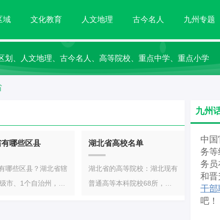
区域
文化教育
人文地理
古今名人
九州专题
区划、人文地理、古今名人、高等院校、重点中学、重点小学
省
九州
中国
省有哪些区县
湖北省高校名单
务等
务员
有哪些区县？湖北省辖
湖北省的高等院校：湖北现有
和晋
地级市、1个自治州，39
普通高等本科院校68所，专
干部
区、26个县级市、37
科院校62所。湖北省的本科
吧！
其中2个自治县）、1
院校【68所】武汉大学、华