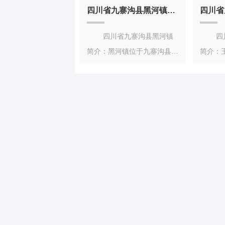
镇72公里，
原东南
四川省九寨沟县黑河镇简介
四川省九寨沟县黑河镇
四川
简介：黑河镇位于九寨沟县西
简介：
北方向，全镇辖10个行政
北部，
村，分别为头道
面积318