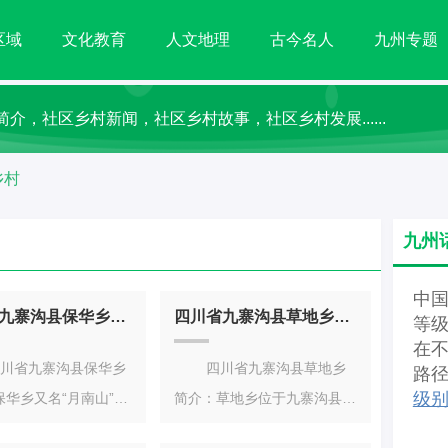
区域
文化教育
人文地理
古今名人
九州专题
介，社区乡村新闻，社区乡村故事，社区乡村发展......
乡村
九州
中
四川省九寨沟县保华乡简介
四川省九寨沟县草地乡简介
等
在
省九寨沟县保华乡
四川省九寨沟县草地乡
路
级
保华乡又名“月南山”，
简介：草地乡位于九寨沟县东
山而得名，地处青藏高
南方，距县城46公里。东与