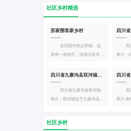
社区乡村精选
苏家围客家乡村
在河源市的义和镇，这
四川
里有一座村庄，流淌过岁月的
简介：
长流，跨过历史的距离，把古
北部，
朴深沉的古老
家、罗
四川省九寨沟县双河镇简介
四川省九寨沟县双河镇
四川
简介：双河镇位于九寨沟县东
简介:
南部，距县城12公里，东面
丰乡、
与郭元乡接壤
是阿坝
社区乡村