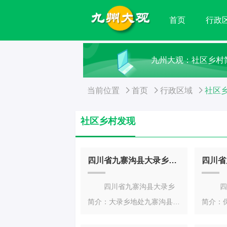
首页
行政
九州大观：社区乡村简
当前位置
首页
行政区域
社区
社区乡村发现
四川省九寨沟县大录乡简介
四川省九寨沟县大录乡
四川
简介：大录乡地处九寨沟县西
简介：
北部，距县城97公里，漳扎
因月南