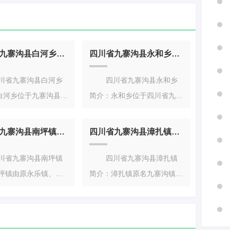
四川省九寨沟县白河乡简介
四川省九寨沟县永和乡简介
省九寨沟县白河乡
四川省九寨沟县永和乡
白河乡位于九寨沟县西
简介：永和乡位于四川省九寨
东接安乐乡，南邻马
沟县城东北角，乡政府驻地中
依两乡，
心磨河坝，距
四川省九寨沟县南坪镇简介
四川省九寨沟县漳扎镇简介
省九寨沟县南坪镇
四川省九寨沟县漳扎镇
南坪镇由原永乐镇、永
简介：漳扎镇原名九寨沟镇，
安乐乡撤销合并设置，
1992年撤乡并镇时将龙康
藏族羌
乡、塔藏乡合