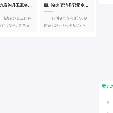
缘
甘肃省文县石
四川省九寨沟县玉瓦乡简介
四川省九寨沟县郭元乡简介
省九寨沟县玉瓦乡
四川省九寨沟县郭元乡
玉瓦乡位于九寨沟县西
简介：郭元乡位于九寨沟县城
距县城60公里，幅员
东南部，东北以野猪关梁子、
.
西南以柴门关
看九