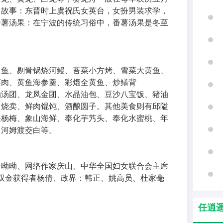
台故事：东晋时上虞祝氏女英台，女扮男装求学，
番薯汤果：在宁波的传统习俗中，番薯汤果是冬至
甲鱼、剔骨锅烧河鳗、苔菜小方烤、雪菜大黄鱼、
蒸肉、黄鱼海参羹、彩熘全黄鱼、炒鳝背
油汤团、龙凤金团、水晶油包、豆沙八宝饭、猪油
、烧卖、鲜肉馄饨、酒酿圆子。其他美食则有邱隘
果杨梅、象山海鲜、奉化芋艿头、奉化水蜜桃、年
、河姆渡茭白等。
屠呦呦、网络作家庆山、中华全国妇女联合会主席
金、双金获得者杨倩、政界：韩正、姚高员、杜家毫
任逍