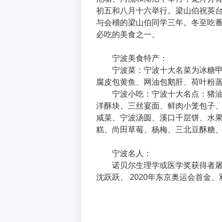
初五和八月十六举行。梁山伯祝英
与会稽的梁山伯同学三年。冬至吃
必吃的美食之一。
宁波美食特产：
宁波菜：宁波十大名菜为冰糖
腐皮包黄鱼、网油包鹅肝、荷叶粉
宁波小吃：宁波十大名点：猪
洋酥块、三丝宴面、鲜肉小笼包子
咸菜、宁波汤圆、溪口千层饼、水
糕、尚田草莓、杨梅、三北豆酥糖
宁波名人：
诺贝尔生理学或医学奖获得者
沈跃跃、 2020年东京奥运会首