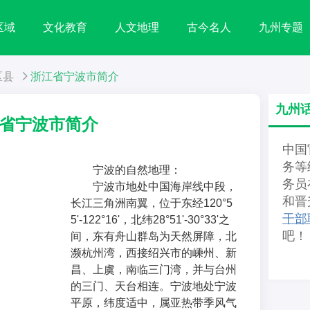
区域
文化教育
人文地理
古今名人
九州专题
区县
浙江省宁波市简介
九州
省宁波市简介
中国
务等
宁波的自然地理：
务员
宁波市地处中国海岸线中段，
和晋
长江三角洲南翼，位于东经120°5
干部
5'-122°16'，北纬28°51'-30°33'之
吧！
间，东有舟山群岛为天然屏障，北
濒杭州湾，西接绍兴市的嵊州、新
昌、上虞，南临三门湾，并与台州
的三门、天台相连。宁波地处宁波
平原，纬度适中，属亚热带季风气