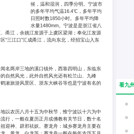
候，温和湿润，四季分明。宁波市
的多年平均气温16.4℃，多年平均
日照时数1850小时。多年平均降
水量1480mm。宁波是是浙江省八
江、甬江，余姚江发源于上虞区梁湖；奉化江发源
区“三江口”汇成甬江，流向东北，经招宝山入东
了闻名两岸三地的溪口镇外，西靠四明山，东临东
特的自然风光，此外自然风光还有松兰山、九峰
野鹤湫旅游风景区、浙东大峡谷等也是宁波有名的
看九
各地以农历八月十五为中秋节，惟宁波以十六为中
为流行，一般在夏历正月或佛教有关节日，数十名
敬祖迎神、辟邪祛妖。赛龙舟：城乡赛龙舟主要在
青龙、黄龙、白龙等；赛龙舟一般在每年农历五月