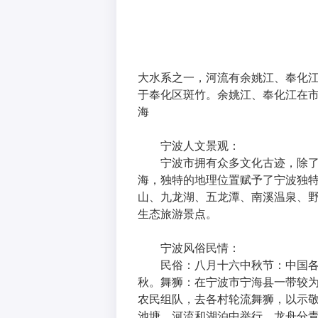
大水系之一，河流有余姚江、奉化
于奉化区斑竹。余姚江、奉化江在市
海
宁波人文景观：
宁波市拥有众多文化古迹，除
海，独特的地理位置赋予了宁波独
山、九龙湖、五龙潭、南溪温泉、
生态旅游景点。
宁波风俗民情：
民俗：八月十六中秋节：中国
秋。舞狮：在宁波市宁海县一带较
农民组队，去各村轮流舞狮，以示
池塘、河流和湖泊中举行，龙舟分